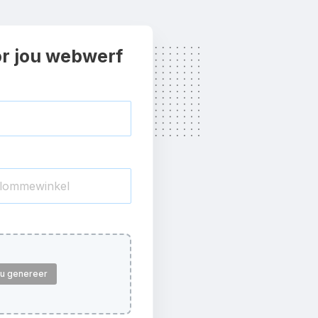
or jou webwerf
jou genereer