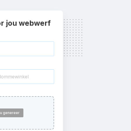
or jou webwerf
jou genereer