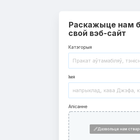
Раскажыце нам б
свой вэб-сайт
Катэгорыя
Імя
Апісанне
Дазвольце нам ствар