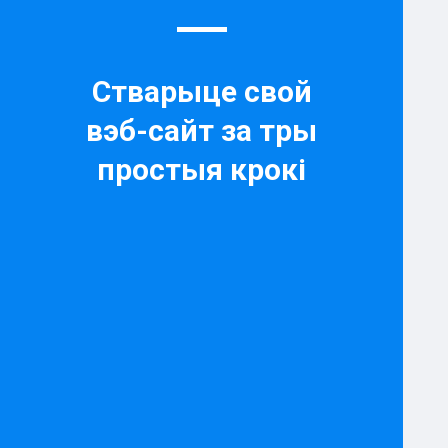
Стварыце свой
вэб-сайт за тры
простыя крокі