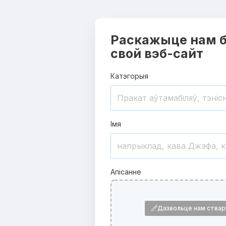
Раскажыце нам б
свой вэб-сайт
Катэгорыя
Імя
Апісанне
Дазвольце нам ствар