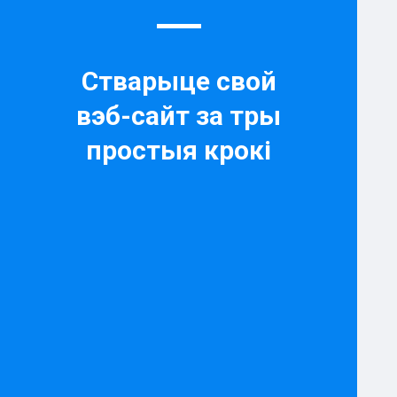
Стварыце свой
вэб-сайт за тры
простыя крокі