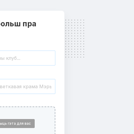
ольш пра
ыць гэта для вас