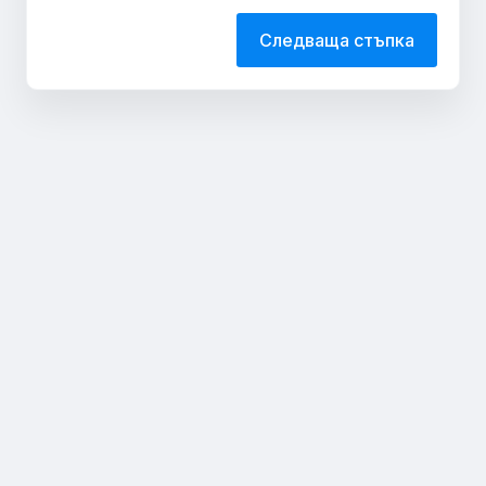
Следваща стъпка