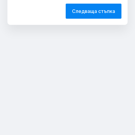
Следваща стъпка