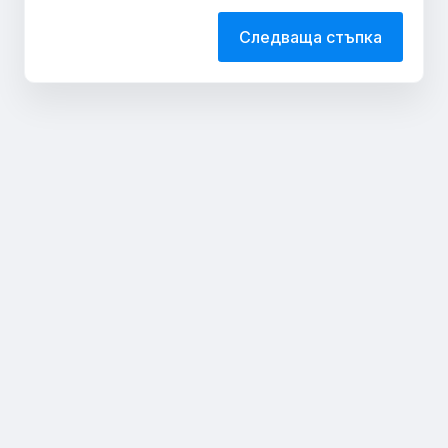
Следваща стъпка