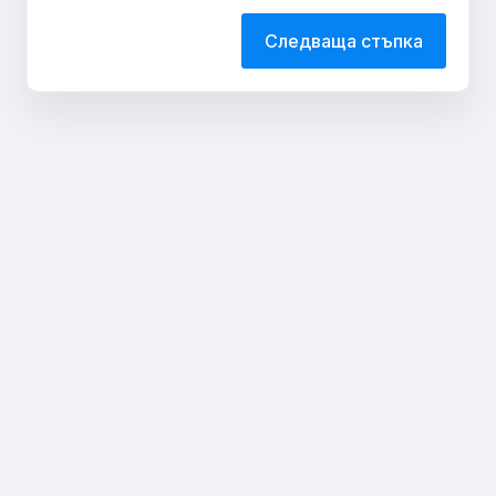
Следваща стъпка