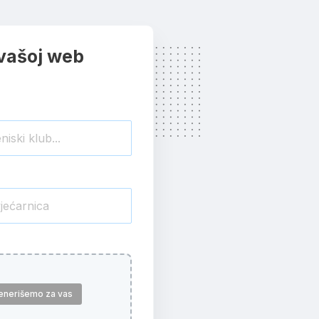
 vašoj web
enerišemo za vas