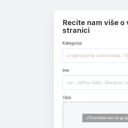
Recite nam više o
stranici
Kategorija
Ime
Opis
Dozvolite nam da ga g