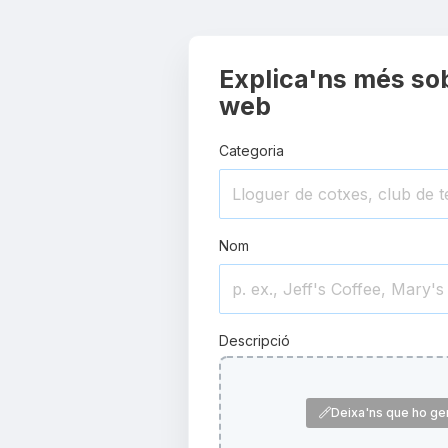
Explica'ns més sob
web
Categoria
Nom
Descripció
Deixa'ns que ho ge