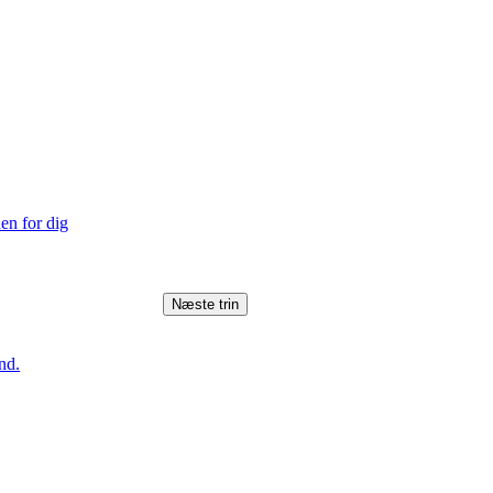
en for dig
Næste trin
nd.