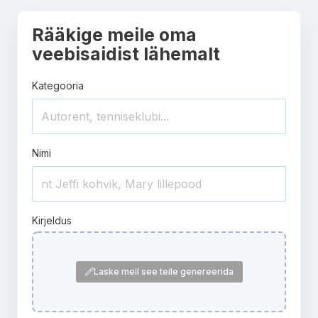
Rääkige meile oma
veebisaidist lähemalt
Kategooria
Nimi
Kirjeldus
Laske meil see teile genereerida