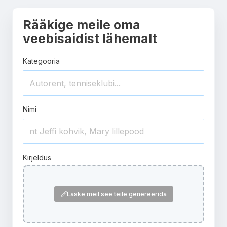
Rääkige meile oma
veebisaidist lähemalt
Kategooria
Nimi
Kirjeldus
Laske meil see teile genereerida