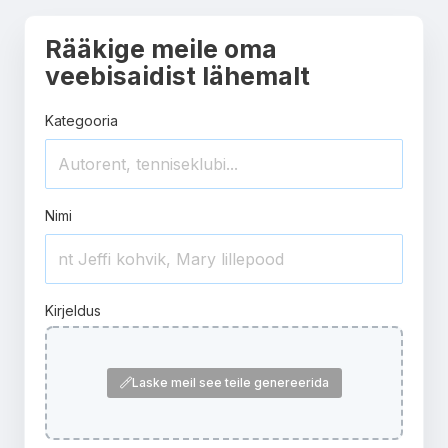
Rääkige meile oma
veebisaidist lähemalt
Kategooria
Nimi
Kirjeldus
Laske meil see teile genereerida