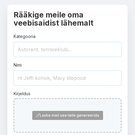
Rääkige meile oma
veebisaidist lähemalt
Kategooria
Nimi
Kirjeldus
Laske meil see teile genereerida