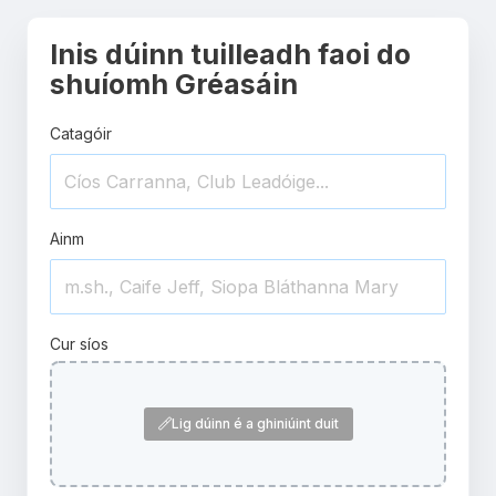
Inis dúinn tuilleadh faoi do
shuíomh Gréasáin
Catagóir
Ainm
Cur síos
Lig dúinn é a ghiniúint duit