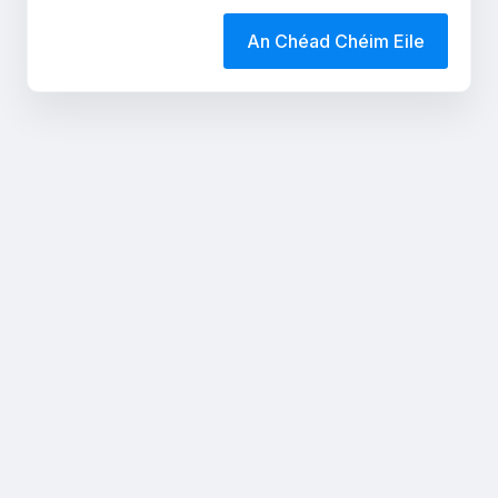
An Chéad Chéim Eile