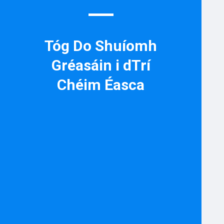
Tóg Do Shuíomh
Gréasáin i dTrí
Chéim Éasca