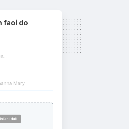
h faoi do
niúint duit