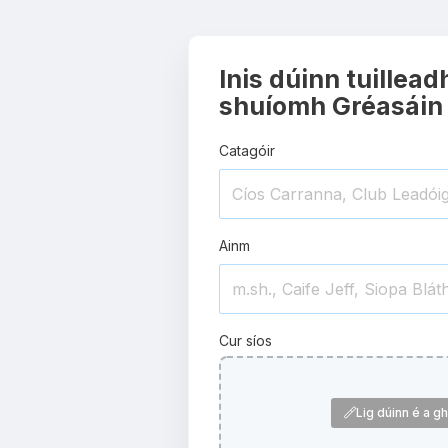
Inis dúinn tuillead
shuíomh Gréasáin
Catagóir
Ainm
Cur síos
Lig dúinn é a ghi