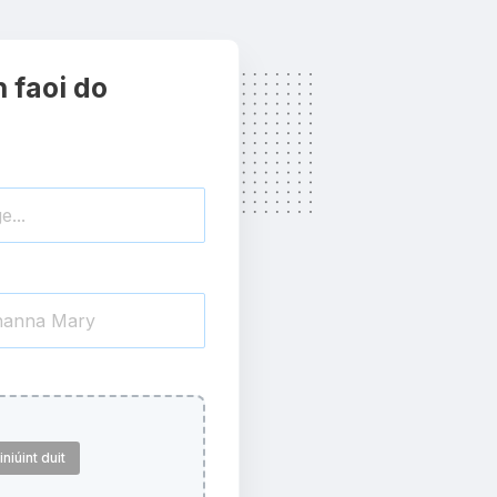
h faoi do
niúint duit