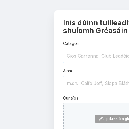
Inis dúinn tuillead
shuíomh Gréasáin
Catagóir
Ainm
Cur síos
Lig dúinn é a ghi