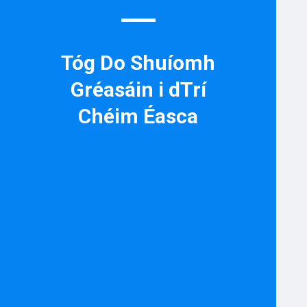
Tóg Do Shuíomh
Gréasáin i dTrí
Chéim Éasca