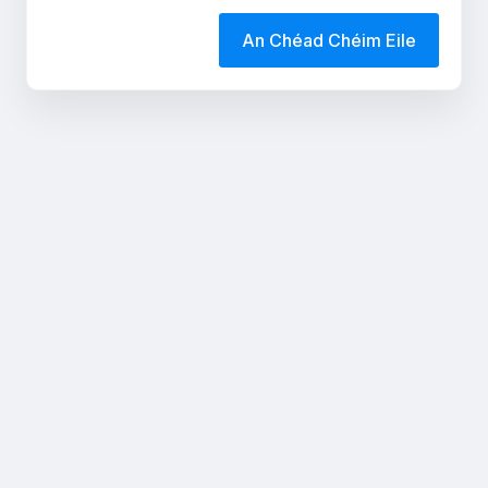
An Chéad Chéim Eile