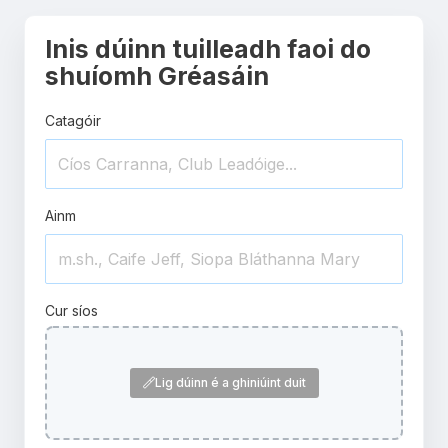
Inis dúinn tuilleadh faoi do
shuíomh Gréasáin
Catagóir
Ainm
Cur síos
Lig dúinn é a ghiniúint duit