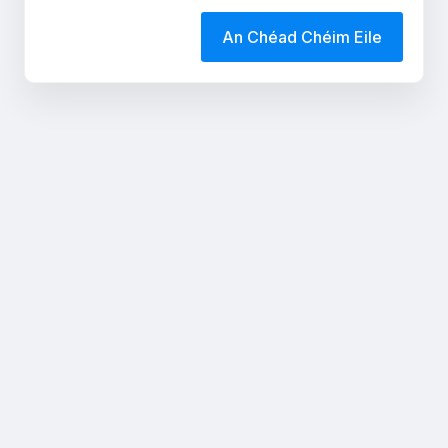
An Chéad Chéim Eile