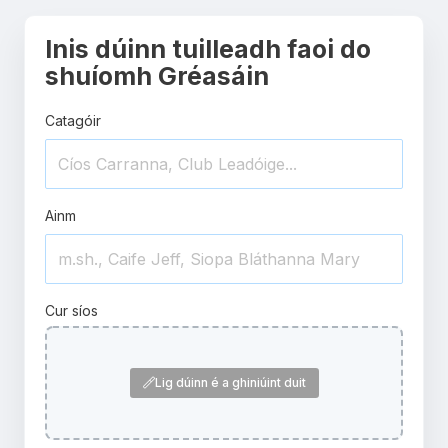
Inis dúinn tuilleadh faoi do
shuíomh Gréasáin
Catagóir
Ainm
Cur síos
Lig dúinn é a ghiniúint duit