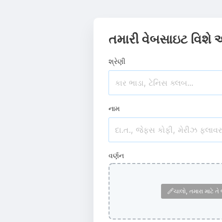
તમારી વેબસાઇટ વિશે 
શ્રેણી
નામ
વર્ણન
ચાલો, તમારા માટે ત