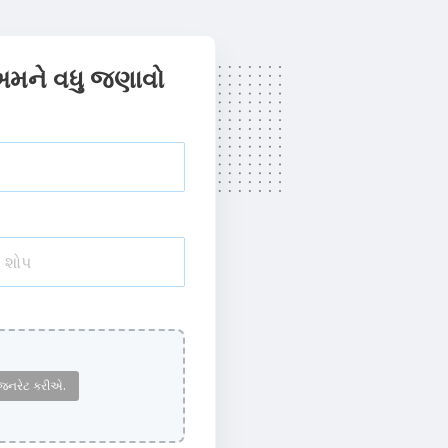
અમને વધુ જણાવો
ે જનરેટ કરીએ.