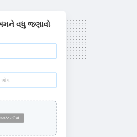
અમને વધુ જણાવો
ે જનરેટ કરીએ.