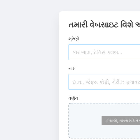
તમારી વેબસાઇટ વિશે 
શ્રેણી
નામ
વર્ણન
ચાલો, તમારા માટે ત