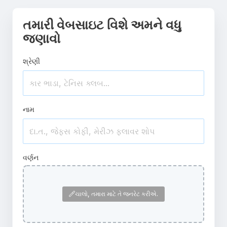
તમારી વેબસાઇટ વિશે અમને વધુ
જણાવો
શ્રેણી
નામ
વર્ણન
ચાલો, તમારા માટે તે જનરેટ કરીએ.