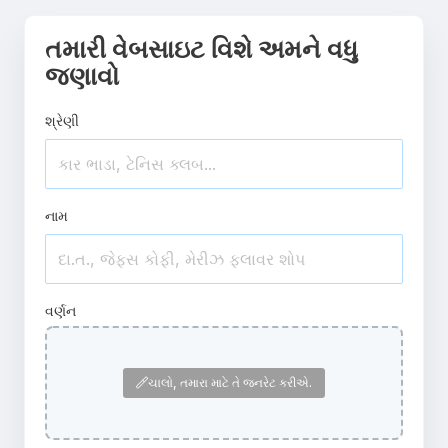
તમારી વેબસાઇટ વિશે અમને વધુ
જણાવો
શ્રેણી
નામ
વર્ણન
ચાલો, તમારા માટે તે જનરેટ કરીએ.