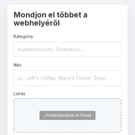
Mondjon el többet a
webhelyéről
Kategória
Név
Leírás
Hadd készítsük el Önnek