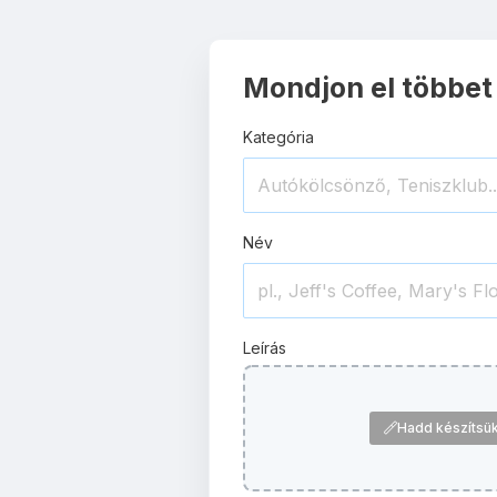
Mondjon el többet
Kategória
Név
Leírás
Hadd készítsük