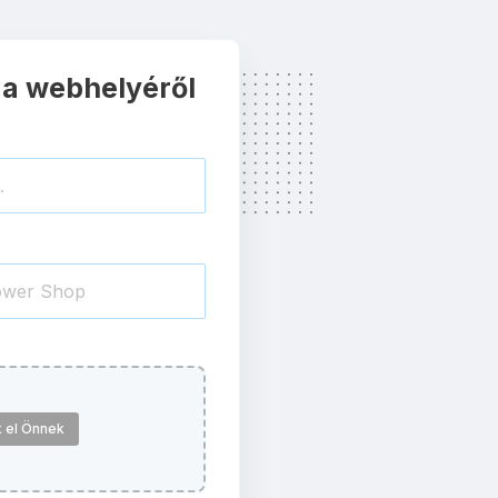
 a webhelyéről
 el Önnek