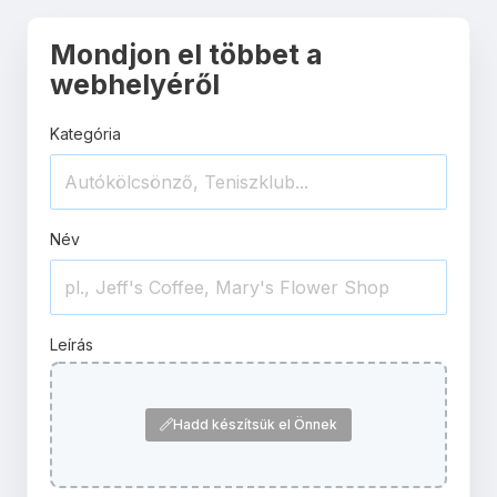
Mondjon el többet a
webhelyéről
Kategória
Név
Leírás
Hadd készítsük el Önnek