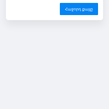
Հաջորդ քայլը