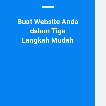
Buat Website Anda
dalam Tiga
Langkah Mudah