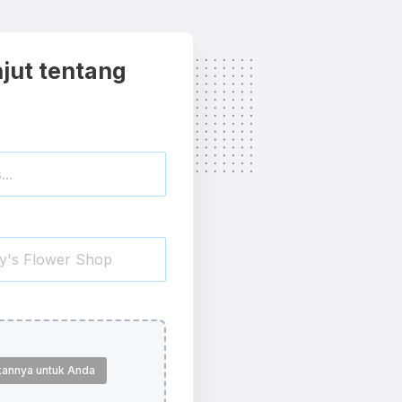
njut tentang
kannya untuk Anda