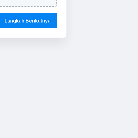
Langkah Berikutnya