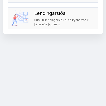
Lendingarsíða
Búðu til lendingarsíðu til að kynna vörur
þínar eða þjónustu