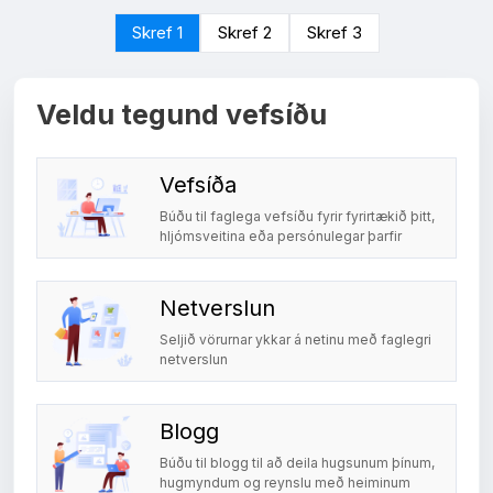
Skref 1
Skref 2
Skref 3
Veldu tegund vefsíðu
Vefsíða
Búðu til faglega vefsíðu fyrir fyrirtækið þitt,
hljómsveitina eða persónulegar þarfir
Netverslun
Seljið vörurnar ykkar á netinu með faglegri
netverslun
Blogg
Búðu til blogg til að deila hugsunum þínum,
hugmyndum og reynslu með heiminum