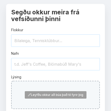
Segðu okkur meira frá
vefsíðunni þinni
Flokkur
Nafn
Lýsing
Leyfðu okkur að búa það til fyrir þig