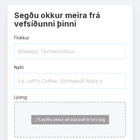
Segðu okkur meira frá
vefsíðunni þinni
Flokkur
Nafn
Lýsing
Leyfðu okkur að búa það til fyrir þig