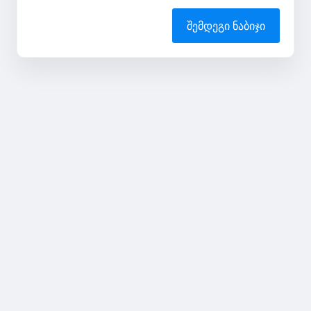
შემდეგი ნაბიჯი