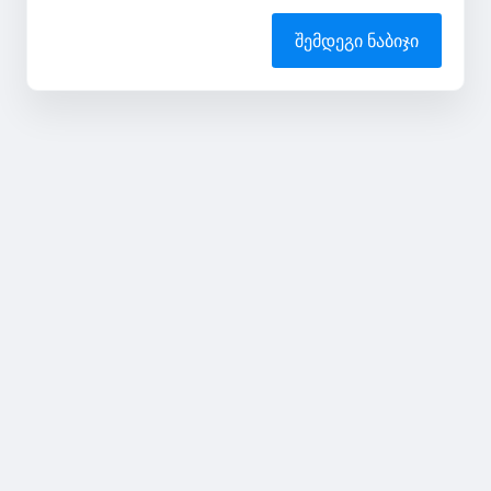
შემდეგი ნაბიჯი