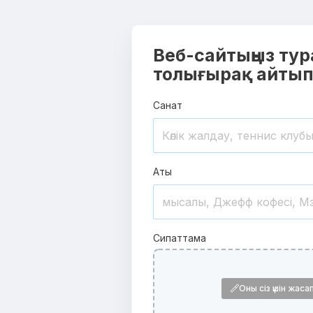
Веб-сайтыңыз ту
толығырақ айтып б
Санат
Аты
Сипаттама
Оны сіз үшін жас