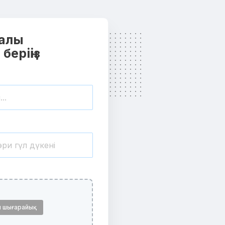
ралы
еріңіз
ап шығарайық