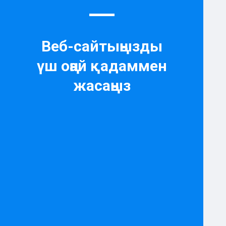
Веб-сайтыңызды
үш оңай қадаммен
жасаңыз