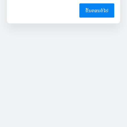
ຂັ້ນຕອນຕໍ່ໄປ