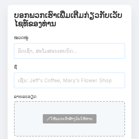
ບອກພວກເຮົາເພີ່ມເຕີມກ່ຽວກັບເວັບ
ໄຊທ໌ຂອງທ່ານ
ໝວດໝູ່
ຊື່
ລາຍລະອຽດ
ໃຫ້ພວກເຮົາສ້າງມັນໃຫ້ທ່ານ