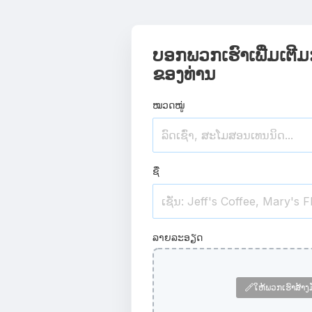
ບອກພວກເຮົາເພີ່ມເຕີມ
ຂອງທ່ານ
ໝວດໝູ່
ຊື່
ລາຍລະອຽດ
ໃຫ້ພວກເຮົາສ້າງ