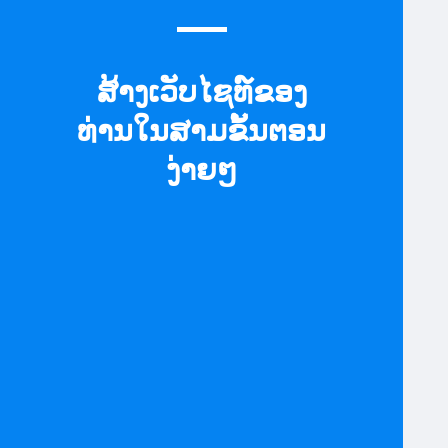
ສ້າງເວັບໄຊທ໌ຂອງ
ທ່ານໃນສາມຂັ້ນຕອນ
ງ່າຍໆ