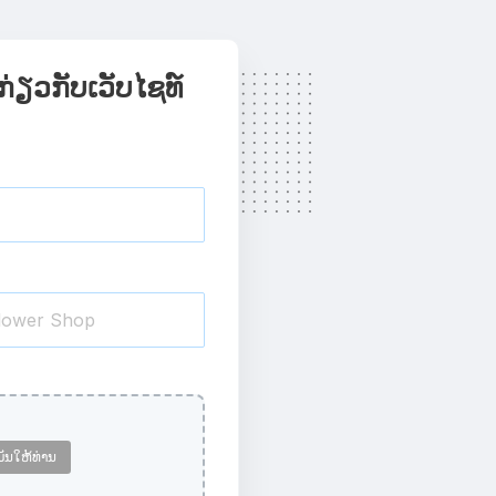
ກ່ຽວກັບເວັບໄຊທ໌
ມັນໃຫ້ທ່ານ