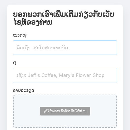
ບອກພວກເຮົາເພີ່ມເຕີມກ່ຽວກັບເວັບ
ໄຊທ໌ຂອງທ່ານ
ໝວດໝູ່
ຊື່
ລາຍລະອຽດ
ໃຫ້ພວກເຮົາສ້າງມັນໃຫ້ທ່ານ