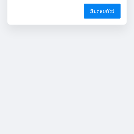
ຂັ້ນຕອນຕໍ່ໄປ