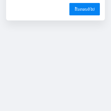
ຂັ້ນຕອນຕໍ່ໄປ