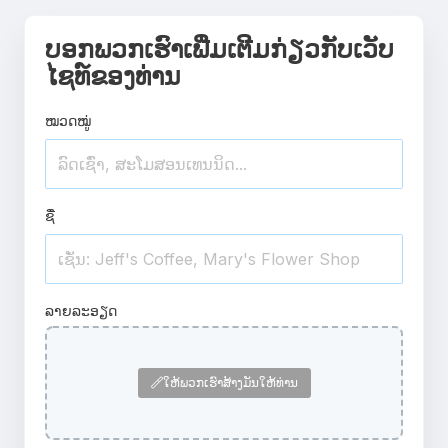
ບອກພວກເຮົາເພີ່ມເຕີມກ່ຽວກັບເວັບ
ໄຊທ໌ຂອງທ່ານ
ໝວດໝູ່
ຊື່
ລາຍລະອຽດ
ໃຫ້ພວກເຮົາສ້າງມັນໃຫ້ທ່ານ