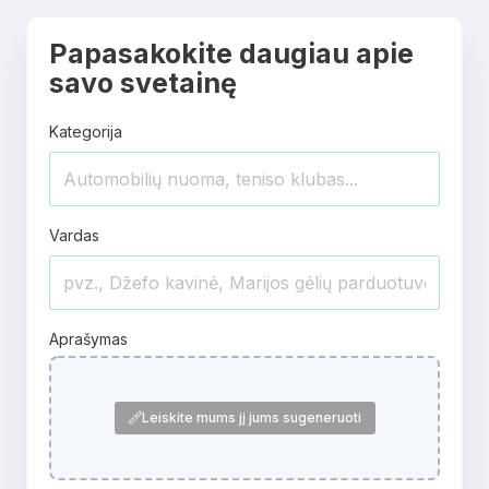
Papasakokite daugiau apie
savo svetainę
Kategorija
Vardas
Aprašymas
Leiskite mums jį jums sugeneruoti