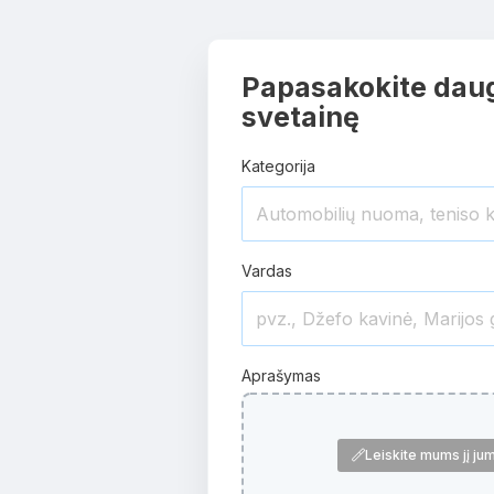
Papasakokite daug
svetainę
Kategorija
Vardas
Aprašymas
Leiskite mums jį ju