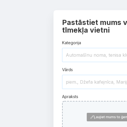
Pastāstiet mums v
tīmekļa vietni
Kategorija
Vārds
Apraksts
Ļaujiet mums to ģen