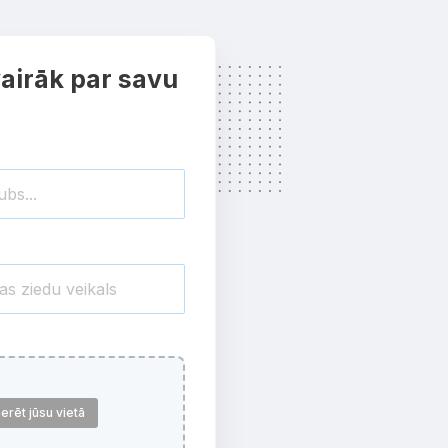
airāk par savu
erēt jūsu vietā