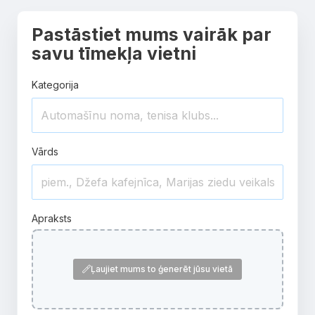
Pastāstiet mums vairāk par
savu tīmekļa vietni
Kategorija
Vārds
Apraksts
Ļaujiet mums to ģenerēt jūsu vietā