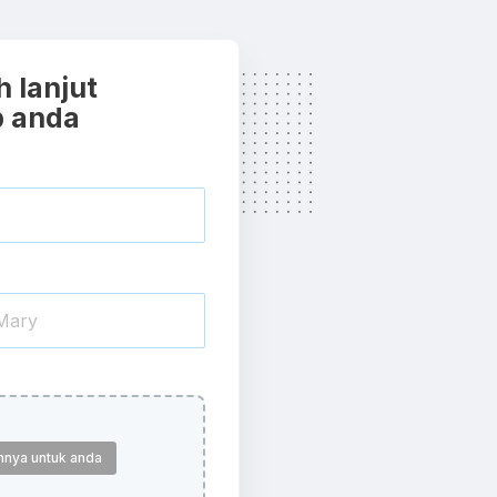
h lanjut
b anda
nnya untuk anda