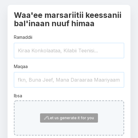
Waa'ee marsariitii keessanii
bal'inaan nuuf himaa
Ramaddii
Maqaa
Ibsa
Let us generate it for you