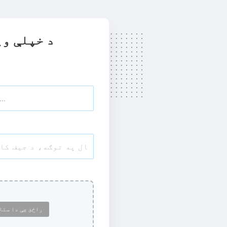
د خپلې وی
راځئ چې دا ستا