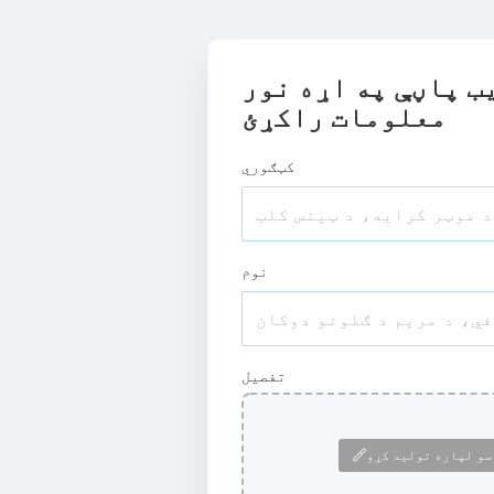
ب پاڼې په اړه نور
معلومات راکړئ
کټګوري
نوم
تفصیل
سو لپاره تولید کړو