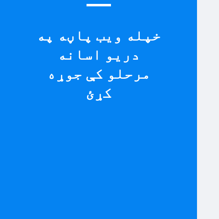
خپله ویب پاڼه په
دریو اسانه
مرحلو کې جوړه
کړئ