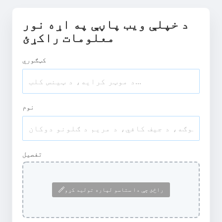
د خپلې ویب پاڼې په اړه نور
معلومات راکړئ
کټګوري
نوم
تفصیل
راځئ چې دا ستاسو لپاره تولید کړو