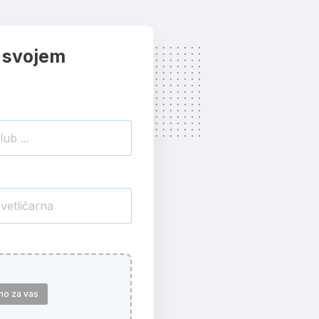
 svojem
mo za vas