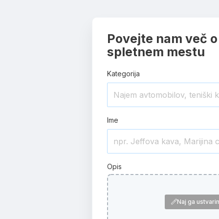
Povejte nam več o
spletnem mestu
Kategorija
Ime
Opis
Naj ga ustvari