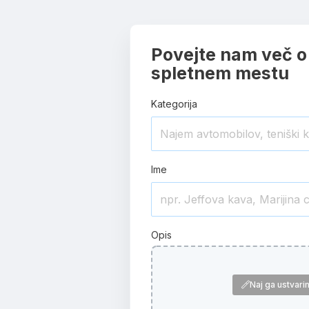
Povejte nam več o
spletnem mestu
Kategorija
Ime
Opis
Naj ga ustvari