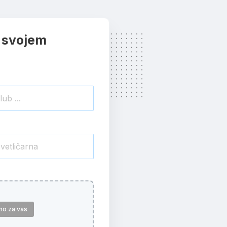
 svojem
mo za vas