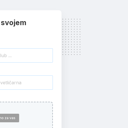
 svojem
mo za vas