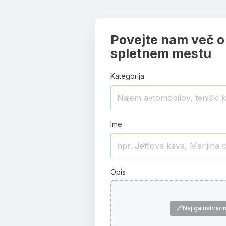
Povejte nam več o
spletnem mestu
Kategorija
Ime
Opis
Naj ga ustvari